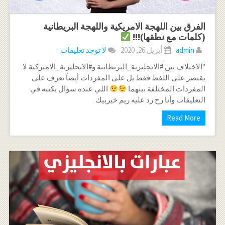
الفرق بين اللهجة الامريكية واللهجة البريطانية
(كلمات مع نطقها)!!!
admin
أبريل 26, 2020
لا توجد تعليقات
"الاختلاف بين #الانجليزية_البريطانية و#الانجليزية_الاميركية لا
يقتصر على اللفظ فقط بل على المفردات أيضاً تعرف على
المفردات المختلفة بينهما
اللي عنده سؤال يكتبه في
التعليقات وأنا رح رد عليه ريم خيربيك
Read More